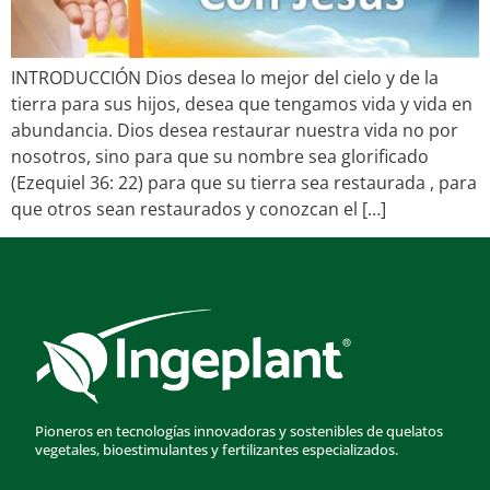
INTRODUCCIÓN Dios desea lo mejor del cielo y de la
tierra para sus hijos, desea que tengamos vida y vida en
abundancia. Dios desea restaurar nuestra vida no por
nosotros, sino para que su nombre sea glorificado
(Ezequiel 36: 22) para que su tierra sea restaurada , para
que otros sean restaurados y conozcan el […]
Pioneros en tecnologías innovadoras y sostenibles de quelatos
vegetales, bioestimulantes y fertilizantes especializados.