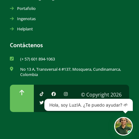
Portafolio
Ingenotas
Helplant
Contáctenos
(+ 57) 601 894-1063
No 13 A, Transversal 4 #137, Mosquera, Cundinamarca,
Colombia
© Copyright 2026
Hola, soy LuzIA. ¿Te puedo ayudar? 🌱