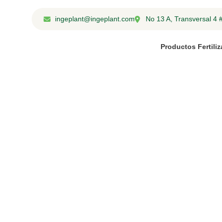
ingeplant@ingeplant.com
No 13 A, Transversal 4
Productos Fertili