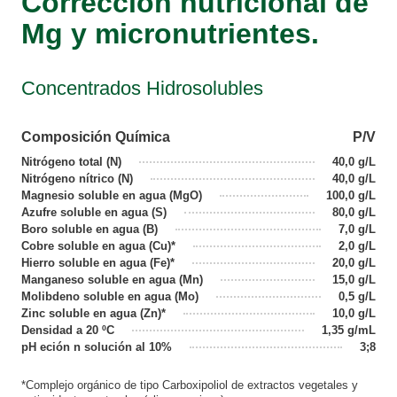
Corrección nutricional de
Mg y micronutrientes.
Concentrados Hidrosolubles
Composición Química
P/V
Nitrógeno total (N)
40,0 g/L
Nitrógeno nítrico (N)
40,0 g/L
Magnesio soluble en agua (MgO)
100,0 g/L
Azufre soluble en agua (S)
80,0 g/L
Boro soluble en agua (B)
7,0 g/L
Cobre soluble en agua (Cu)*
2,0 g/L
Hierro soluble en agua (Fe)*
20,0 g/L
Manganeso soluble en agua (Mn)
15,0 g/L
Molibdeno soluble en agua (Mo)
0,5 g/L
Zinc soluble en agua (Zn)*
10,0 g/L
Densidad a 20 ºC
1,35 g/mL
pH eción n solución al 10%
3;8
*Complejo orgánico de tipo Carboxipoliol de extractos vegetales y