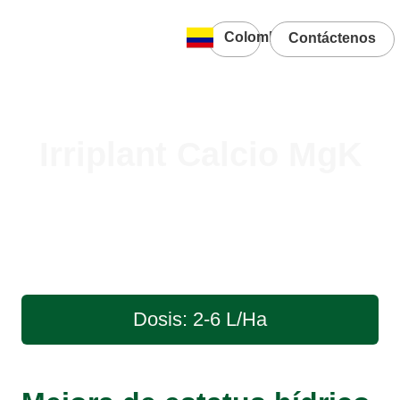
Colombia
Contáctenos
Irriplant Calcio MgK
Dosis: 2-6 L/Ha