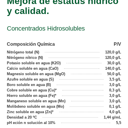
Mejora de estatus hídrico
y calidad.
Concentrados Hidrosolubles
Composición Química
P/V
Nitrógeno total (N)
120,0 g/L
Nitrógeno nítrico (N)
120,0 g/L
Potasio soluble en agua (K2O)
30,0 g/L
Calcio soluble en agua (CaO)
140,0 g/L
Magnesio soluble en agua (MgO)
50,0 g/L
Azufre soluble en agua (S)
3,5 g/L
Boro soluble en agua (B)
3,0 g/L
Cobre soluble en agua (Cu)*
0,3 g/L
Hierro soluble en agua (Fe)*
3,0 g/L
Manganeso soluble en agua (Mn)
3,0 g/L
Molibdeno soluble en agua (Mo)
0,1 g/L
Zinc soluble en agua (Zn)*
4,0 g/L
Densidad a 20 ºC
1,44 g/mL
pH eción n solución al 10%
5,5