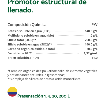
Promotor estructural de
llenado.
Composición Química
P/V
Potasio soluble en agua (K2O)
140,0 g/L
Molibdeno soluble en agua (Mo)
1,2 g/L
Silicio total (SiO2)**
220,0 g/L
Silicio soluble en agua (SiO2)**
140,0 g/L
Carbono orgánico oxidable total
70,0 g/L
Densidad a 20 ºC
1,32 g/mL
pH en solución al 10%
11,0
*Complejo orgánico de tipo Carboxipoliol de extractos vegetales
y antioxidantes naturales (oligosacarinas)
**Complejo de silicato de potasio-ácido monosilicico.
Presentación 1, 4, 20, 200 L